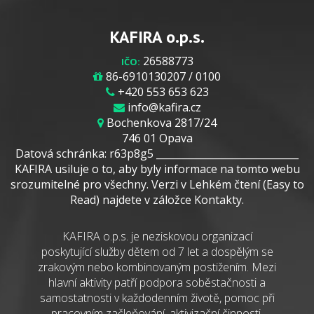
KAFIRA o.p.s.
26588773
IČO:
86-6910130207 / 0100
+420 553 653 623
info@kafira.cz
Bochenkova 2817/24
746 01 Opava
Datová schránka: r63p8g5 _____________________________
KAFIRA usiluje o to, aby byly informace na tomto webu
srozumitelné pro všechny. Verzi v Lehkém čtení (Easy to
Read) najdete v záložce Kontakty.
KAFIRA o.p.s. je neziskovou organizací
poskytující služby dětem od 7 let a dospělým se
zrakovým nebo kombinovaným postižením. Mezi
hlavní aktivity patří podpora soběstačnosti a
samostatnosti v každodenním životě, pomoc při
pracovním začleňování, aktivizační činnosti,