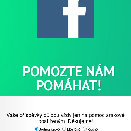
POMOZTE
NÁM
POMÁHAT!