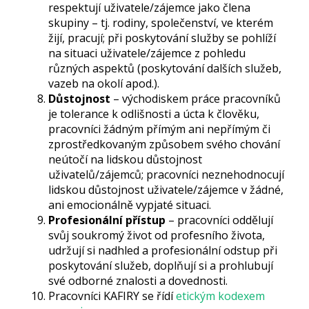
respektují uživatele/zájemce jako člena
skupiny – tj. rodiny, společenství, ve kterém
žijí, pracují; při poskytování služby se pohlíží
na situaci uživatele/zájemce z pohledu
různých aspektů (poskytování dalších služeb,
vazeb na okolí apod.).
Důstojnost
– východiskem práce pracovníků
je tolerance k odlišnosti a úcta k člověku,
pracovníci žádným přímým ani nepřímým či
zprostředkovaným způsobem svého chování
neútočí na lidskou důstojnost
uživatelů/zájemců; pracovníci neznehodnocují
lidskou důstojnost uživatele/zájemce v žádné,
ani emocionálně vypjaté situaci.
Profesionální přístup
– pracovníci oddělují
svůj soukromý život od profesního života,
udržují si nadhled a profesionální odstup při
poskytování služeb, doplňují si a prohlubují
své odborné znalosti a dovednosti.
Pracovníci KAFIRY se řídí
etickým kodexem