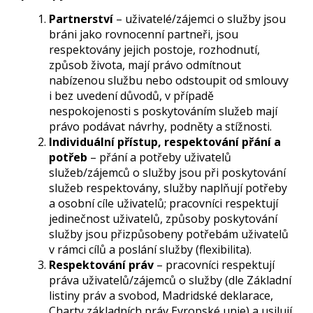
Partnerství
– uživatelé/zájemci o služby jsou
bráni jako rovnocenní partneři, jsou
respektovány jejich postoje, rozhodnutí,
způsob života, mají právo odmítnout
nabízenou službu nebo odstoupit od smlouvy
i bez uvedení důvodů, v případě
nespokojenosti s poskytováním služeb mají
právo podávat návrhy, podněty a stížnosti.
Individuální přístup, respektování přání a
potřeb
– přání a potřeby uživatelů
služeb/zájemců o služby jsou při poskytování
služeb respektovány, služby naplňují potřeby
a osobní cíle uživatelů; pracovníci respektují
jedinečnost uživatelů, způsoby poskytování
služby jsou přizpůsobeny potřebám uživatelů
v rámci cílů a poslání služby (flexibilita).
Respektování práv
– pracovníci respektují
práva uživatelů/zájemců o služby (dle Základní
listiny práv a svobod, Madridské deklarace,
Charty základních práv Evropské unie) a usilují