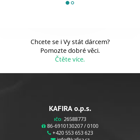
Chcete se i Vy stát dárcem?
Pomozte dobré věci.
Čtěte více.
KAFIRA o.p.s.
26588773
IČO:
86-6910130207 / 0100
+420 553 653 623
info@kafira.cz