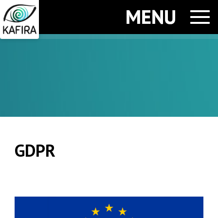
Men
GDPR