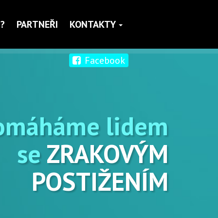
?
PARTNEŘI
KONTAKTY
Facebook
omáháme lidem
se
ZRAKOVÝM
POSTIŽENÍM