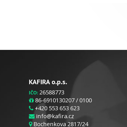
KAFIRA o.p.s.
26588773
IČO:
86-6910130207 / 0100
+420 553 653 623
info@kafira.cz
Bochenkova 2817/24