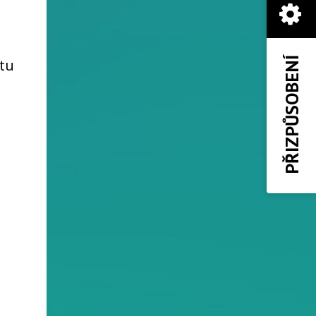
PŘIZPŮSOBENÍ
stu