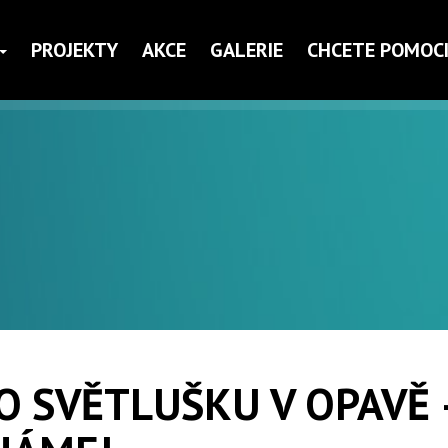
PROJEKTY
AKCE
GALERIE
CHCETE POMOCI
O SVĚTLUŠKU V OPAVĚ 