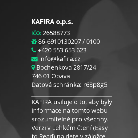
KAFIRA o.p.s.
26588773
IČO:
86-6910130207 / 0100
+420 553 653 623
info@kafira.cz
Bochenkova 2817/24
746 01 Opava
Datová schránka: r63p8g5
_____________________________
KAFIRA usiluje o to, aby byly
informace na tomto webu
srozumitelné pro všechny.
Verzi v Lehkém čtení (Easy
to Read) najdete v záložce