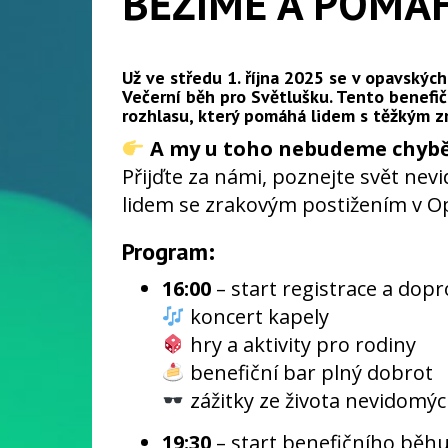
BĚŽÍME A POMÁ
Už
ve středu 1. října 2025
se v opavskýc
Večerní běh pro Světlušku
. Tento benefi
rozhlasu, který pomáhá lidem s těžkým 
A my u toho nebudeme chybě
Přijďte za námi, poznejte svět nevi
lidem se zrakovým postižením v Op
Program:
16:00
– start registrace a do
koncert kapely
hry a aktivity pro rodiny
benefiční bar plný dobrot
zážitky ze života nevidomý
19:30
– start benefičního běhu