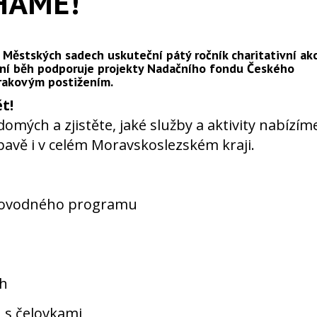
HÁME!
h
Městských sadech
uskuteční pátý ročník charitativní ak
ční běh podporuje projekty Nadačního fondu Českého
zrakovým postižením.
t!
domých a zjistěte, jaké služby a aktivity nabízím
avě i v celém Moravskoslezském kraji.
provodného programu
ch
 s čelovkami