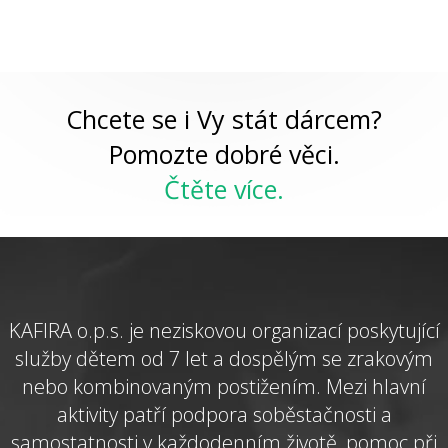
Chcete se i Vy stát dárcem?
Pomozte dobré věci.
Čtěte více.
KAFIRA o.p.s. je neziskovou organizací poskytující
služby dětem od 7 let a dospělým se zrakovým
nebo kombinovaným postižením. Mezi hlavní
aktivity patří podpora soběstačnosti a
samostatnosti v každodenním životě, pomoc při