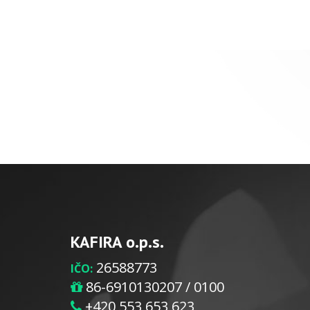
KAFIRA o.p.s.
26588773
IČO:
86-6910130207 / 0100
+420 553 653 623