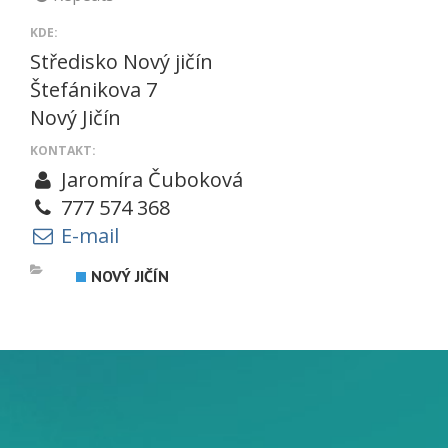
KDE:
Středisko Nový jičín
Štefánikova 7
Nový Jičín
KONTAKT:
Jaromíra Čuboková
777 574 368
E-mail
NOVÝ JIČÍN