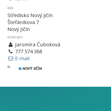
KDE:
Středisko Nový jičín
Štefánikova 7
Nový Jičín
KONTAKT:
Jaromíra Čuboková
777 574 368
E-mail
NOVÝ JIČÍN