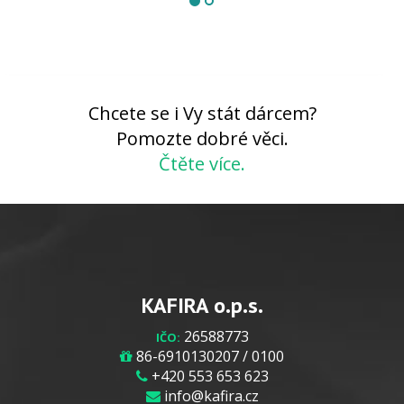
Chcete se i Vy stát dárcem?
Pomozte dobré věci.
Čtěte více.
KAFIRA o.p.s.
26588773
IČO:
86-6910130207 / 0100
+420 553 653 623
info@kafira.cz