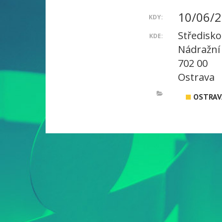
10/06/2
KDY:
Středisko
KDE:
Nádražní
702 00
Ostrava
OSTRAV