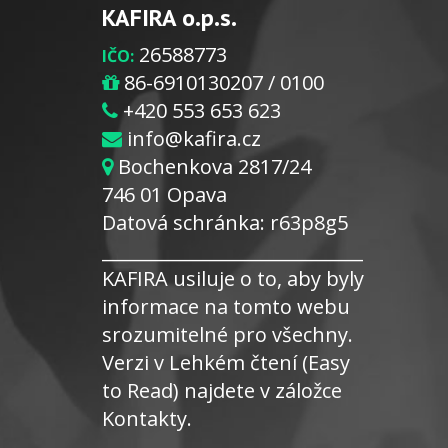
KAFIRA o.p.s.
26588773
IČO:
86-6910130207 / 0100
+420 553 653 623
info@kafira.cz
Bochenkova 2817/24
746 01 Opava
Datová schránka: r63p8g5
_____________________________
KAFIRA usiluje o to, aby byly
informace na tomto webu
srozumitelné pro všechny.
Verzi v Lehkém čtení (Easy
to Read) najdete v záložce
Kontakty.