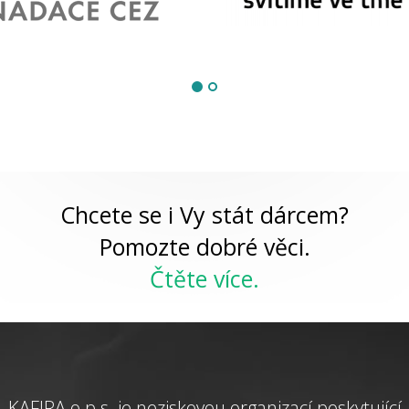
Chcete se i Vy stát dárcem?
Pomozte dobré věci.
Čtěte více.
KAFIRA o.p.s. je neziskovou organizací poskytující