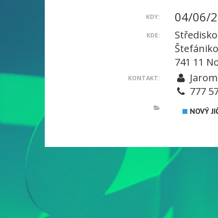
04/06/2
KDY:
Středisko
KDE:
Štefániko
741 11 No
Jarom
KONTAKT:
777 57
NOVÝ JI