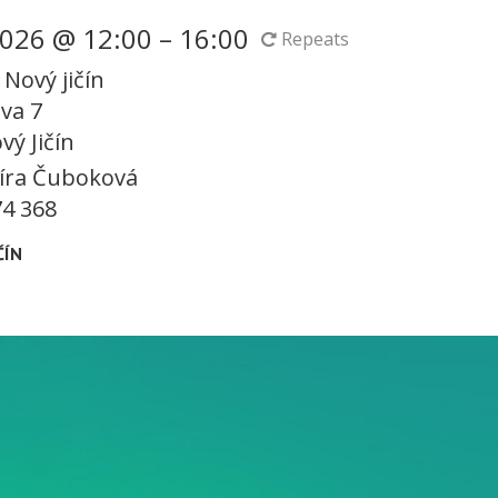
026 @ 12:00 – 16:00
Repeats
 Nový jičín
va 7
vý Jičín
íra Čuboková
4 368
ČÍN