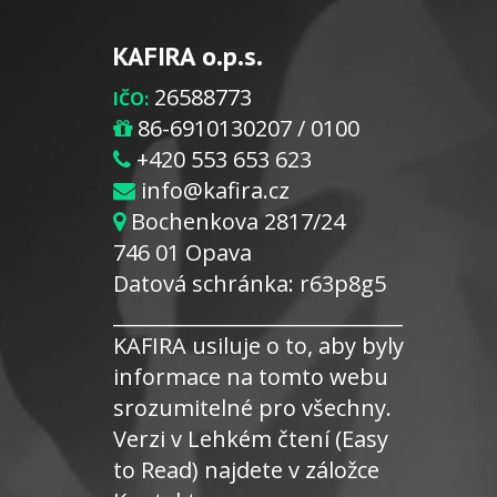
KAFIRA o.p.s.
26588773
IČO:
86-6910130207 / 0100
+420 553 653 623
info@kafira.cz
Bochenkova 2817/24
746 01 Opava
Datová schránka: r63p8g5
_____________________________
KAFIRA usiluje o to, aby byly
informace na tomto webu
srozumitelné pro všechny.
Verzi v Lehkém čtení (Easy
to Read) najdete v záložce