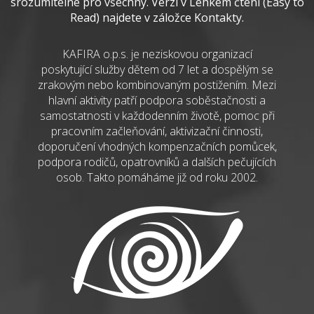
srozumitelné pro všechny. Verzi v Lehkém čtení (Easy to
Read) najdete v záložce Kontakty.
KAFIRA o.p.s. je neziskovou organizací
poskytující služby dětem od 7 let a dospělým se
zrakovým nebo kombinovaným postižením. Mezi
hlavní aktivity patří podpora soběstačnosti a
samostatnosti v každodenním životě, pomoc při
pracovním začleňování, aktivizační činnosti,
doporučení vhodných kompenzačních pomůcek,
podpora rodičů, opatrovníků a dalších pečujících
osob. Takto pomáháme již od roku 2002.