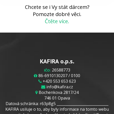
Chcete se i Vy stát dárcem?
Pomozte dobré věci.
Čtěte více.
KAFIRA o.p.s.
26588773
IČO:
86-6910130207 / 0100
+420 553 653 623
info@kafira.cz
Bochenkova 2817/24
746 01 Opava
Datová schránka: r63p8g5 _____________________________
KAFIRA usiluje o to, aby byly informace na tomto webu