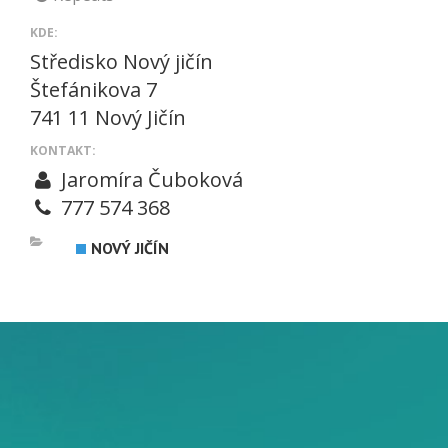
KDE:
Středisko Nový jičín
Štefánikova 7
741 11 Nový Jičín
KONTAKT:
Jaromíra Čuboková
777 574 368
NOVÝ JIČÍN