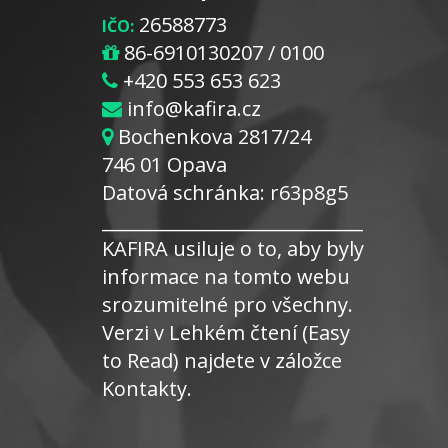
26588773
IČO:
86-6910130207 / 0100
+420 553 653 623
info@kafira.cz
Bochenkova 2817/24
746 01 Opava
Datová schránka: r63p8g5
_____________________________
KAFIRA usiluje o to, aby byly
informace na tomto webu
srozumitelné pro všechny.
Verzi v Lehkém čtení (Easy
to Read) najdete v záložce
Kontakty.