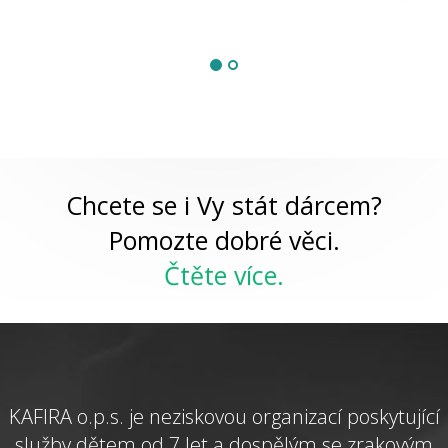
Chcete se i Vy stát dárcem?
Pomozte dobré věci.
Čtěte více.
KAFIRA o.p.s. je neziskovou organizací poskytující
služby dětem od 7 let a dospělým se zrakovým