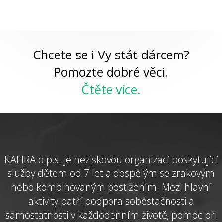
Chcete se i Vy stát dárcem?
Pomozte dobré věci.
Čtěte více.
KAFIRA o.p.s. je neziskovou organizací poskytující
služby dětem od 7 let a dospělým se zrakovým
nebo kombinovaným postižením. Mezi hlavní
aktivity patří podpora soběstačnosti a
samostatnosti v každodenním životě, pomoc při