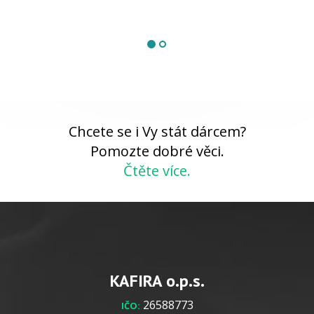
Chcete se i Vy stát dárcem?
Pomozte dobré věci.
Čtěte více.
KAFIRA o.p.s.
26588773
IČO: