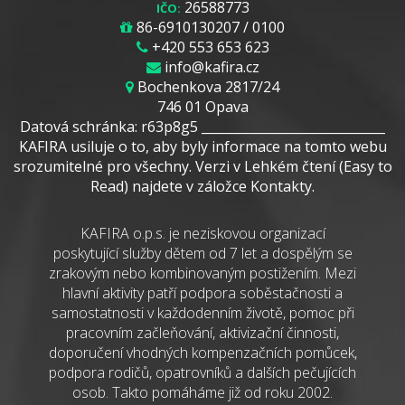
26588773
IČO:
86-6910130207 / 0100
+420 553 653 623
info@kafira.cz
Bochenkova 2817/24
746 01 Opava
Datová schránka: r63p8g5 _____________________________
KAFIRA usiluje o to, aby byly informace na tomto webu
srozumitelné pro všechny. Verzi v Lehkém čtení (Easy to
Read) najdete v záložce Kontakty.
KAFIRA o.p.s. je neziskovou organizací
poskytující služby dětem od 7 let a dospělým se
zrakovým nebo kombinovaným postižením. Mezi
hlavní aktivity patří podpora soběstačnosti a
samostatnosti v každodenním životě, pomoc při
pracovním začleňování, aktivizační činnosti,
doporučení vhodných kompenzačních pomůcek,
podpora rodičů, opatrovníků a dalších pečujících
osob. Takto pomáháme již od roku 2002.