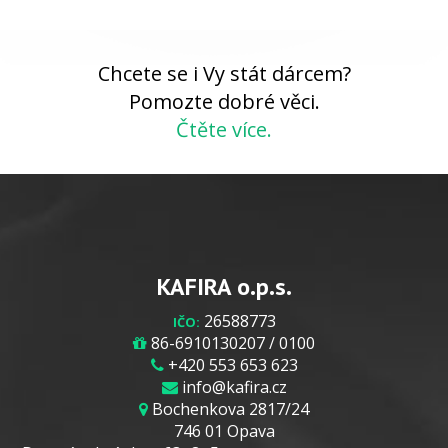
Chcete se i Vy stát dárcem?
Pomozte dobré věci.
Čtěte více.
KAFIRA o.p.s.
26588773
IČO:
86-6910130207 / 0100
+420 553 653 623
info@kafira.cz
Bochenkova 2817/24
746 01 Opava