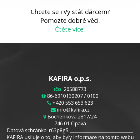
Chcete se i Vy stát dárcem?
Pomozte dobré věci.
Čtěte více.
KAFIRA o.p.s.
26588773
IČO:
86-6910130207 / 0100
+420 553 653 623
info@kafira.cz
Bochenkova 2817/24
746 01 Opava
Datová schránka: r63p8g5 _____________________________
KAFIRA usiluje o to, aby byly informace na tomto webu