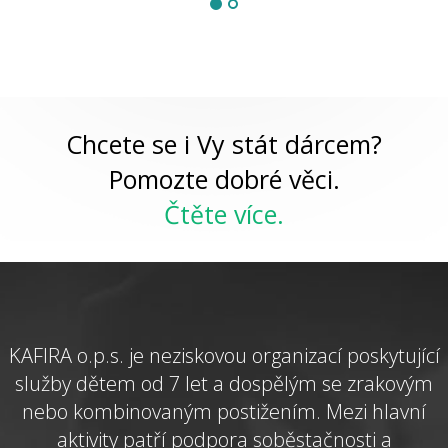
Chcete se i Vy stát dárcem?
Pomozte dobré věci.
Čtěte více.
KAFIRA o.p.s. je neziskovou organizací poskytující
služby dětem od 7 let a dospělým se zrakovým
nebo kombinovaným postižením. Mezi hlavní
aktivity patří podpora soběstačnosti a