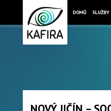
DOMŮ
SLUŽBY
NOVÝ JIČÍN – SO