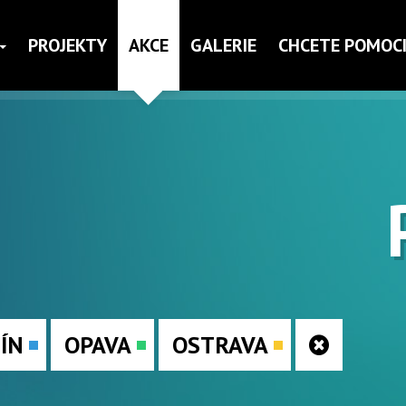
PROJEKTY
AKCE
GALERIE
CHCETE POMOCI
ČÍN
OPAVA
OSTRAVA