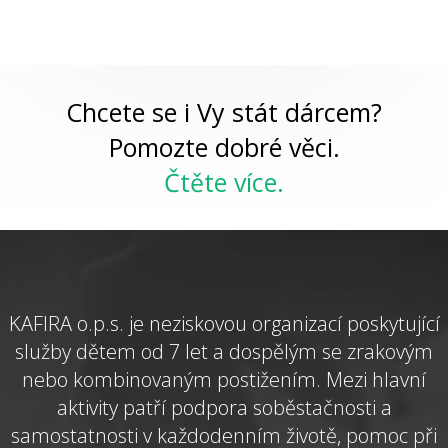
Chcete se i Vy stát dárcem?
Pomozte dobré věci.
Čtěte více.
KAFIRA o.p.s. je neziskovou organizací poskytující
služby dětem od 7 let a dospělým se zrakovým
nebo kombinovaným postižením. Mezi hlavní
aktivity patří podpora soběstačnosti a
samostatnosti v každodenním životě, pomoc při