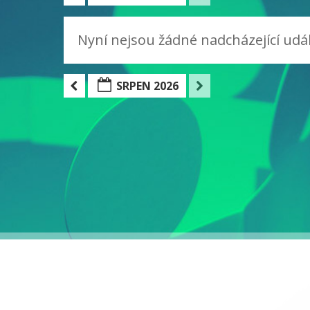
Nyní nejsou žádné nadcházející udál
SRPEN 2026