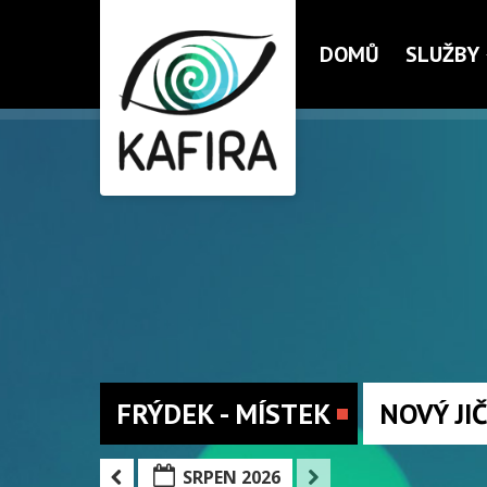
DOMŮ
SLUŽBY
FRÝDEK - MÍSTEK
NOVÝ JI
SRPEN 2026