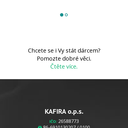
Chcete se i Vy stát dárcem?
Pomozte dobré věci.
Čtěte více.
KAFIRA o.p.s.
26588773
IČO:
86-6910130207 / 0100