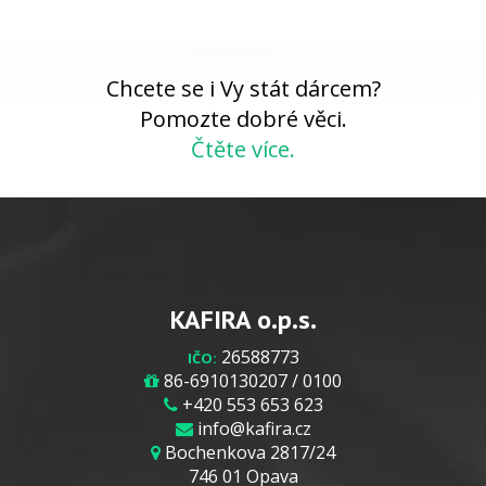
Chcete se i Vy stát dárcem?
Pomozte dobré věci.
Čtěte více.
KAFIRA o.p.s.
26588773
IČO:
86-6910130207 / 0100
+420 553 653 623
info@kafira.cz
Bochenkova 2817/24
746 01 Opava