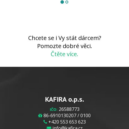
Chcete se i Vy stát dárcem?
Pomozte dobré věci.
Čtěte více.
KAFIRA o.p.s.
26588773
IČO:
86-6910130207 / 0100
+420 553 653 623
info@kafira.cz